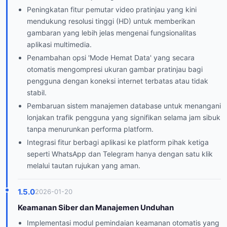
Peningkatan fitur pemutar video pratinjau yang kini
mendukung resolusi tinggi (HD) untuk memberikan
gambaran yang lebih jelas mengenai fungsionalitas
aplikasi multimedia.
Penambahan opsi 'Mode Hemat Data' yang secara
otomatis mengompresi ukuran gambar pratinjau bagi
pengguna dengan koneksi internet terbatas atau tidak
stabil.
Pembaruan sistem manajemen database untuk menangani
lonjakan trafik pengguna yang signifikan selama jam sibuk
tanpa menurunkan performa platform.
Integrasi fitur berbagi aplikasi ke platform pihak ketiga
seperti WhatsApp dan Telegram hanya dengan satu klik
melalui tautan rujukan yang aman.
1.5.0
2026-01-20
Keamanan Siber dan Manajemen Unduhan
Implementasi modul pemindaian keamanan otomatis yang