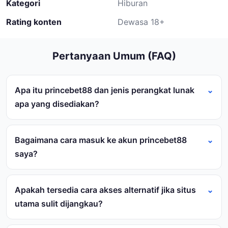
Kategori
Hiburan
Rating konten
Dewasa 18+
Pertanyaan Umum (FAQ)
Apa itu princebet88 dan jenis perangkat lunak
apa yang disediakan?
Bagaimana cara masuk ke akun princebet88
saya?
Apakah tersedia cara akses alternatif jika situs
utama sulit dijangkau?