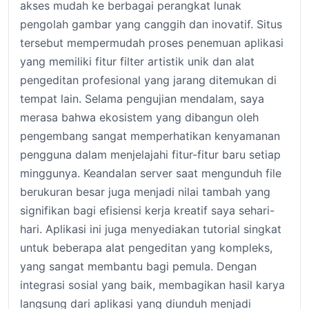
akses mudah ke berbagai perangkat lunak
pengolah gambar yang canggih dan inovatif. Situs
tersebut mempermudah proses penemuan aplikasi
yang memiliki fitur filter artistik unik dan alat
pengeditan profesional yang jarang ditemukan di
tempat lain. Selama pengujian mendalam, saya
merasa bahwa ekosistem yang dibangun oleh
pengembang sangat memperhatikan kenyamanan
pengguna dalam menjelajahi fitur-fitur baru setiap
minggunya. Keandalan server saat mengunduh file
berukuran besar juga menjadi nilai tambah yang
signifikan bagi efisiensi kerja kreatif saya sehari-
hari. Aplikasi ini juga menyediakan tutorial singkat
untuk beberapa alat pengeditan yang kompleks,
yang sangat membantu bagi pemula. Dengan
integrasi sosial yang baik, membagikan hasil karya
langsung dari aplikasi yang diunduh menjadi