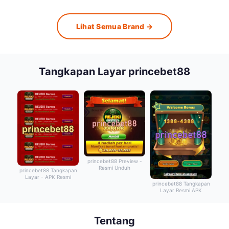
Lihat Semua Brand →
Tangkapan Layar princebet88
princebet88 Preview -
Resmi Unduh
princebet88 Tangkapan
Layar - APK Resmi
princebet88 Tangkapan
Layar Resmi APK
Tentang