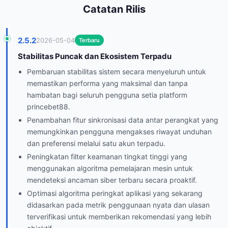
Catatan Rilis
2.5.2
2026-05-04
Terbaru
Stabilitas Puncak dan Ekosistem Terpadu
Pembaruan stabilitas sistem secara menyeluruh untuk
memastikan performa yang maksimal dan tanpa
hambatan bagi seluruh pengguna setia platform
princebet88.
Penambahan fitur sinkronisasi data antar perangkat yang
memungkinkan pengguna mengakses riwayat unduhan
dan preferensi melalui satu akun terpadu.
Peningkatan filter keamanan tingkat tinggi yang
menggunakan algoritma pemelajaran mesin untuk
mendeteksi ancaman siber terbaru secara proaktif.
Optimasi algoritma peringkat aplikasi yang sekarang
didasarkan pada metrik penggunaan nyata dan ulasan
terverifikasi untuk memberikan rekomendasi yang lebih