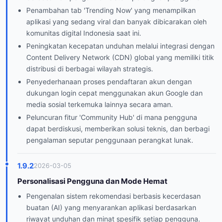
Penambahan tab 'Trending Now' yang menampilkan
aplikasi yang sedang viral dan banyak dibicarakan oleh
komunitas digital Indonesia saat ini.
Peningkatan kecepatan unduhan melalui integrasi dengan
Content Delivery Network (CDN) global yang memiliki titik
distribusi di berbagai wilayah strategis.
Penyederhanaan proses pendaftaran akun dengan
dukungan login cepat menggunakan akun Google dan
media sosial terkemuka lainnya secara aman.
Peluncuran fitur 'Community Hub' di mana pengguna
dapat berdiskusi, memberikan solusi teknis, dan berbagi
pengalaman seputar penggunaan perangkat lunak.
1.9.2
2026-03-05
Personalisasi Pengguna dan Mode Hemat
Pengenalan sistem rekomendasi berbasis kecerdasan
buatan (AI) yang menyarankan aplikasi berdasarkan
riwayat unduhan dan minat spesifik setiap pengguna.