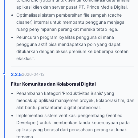
aplikasi klien dan server pusat PT. Prince Media Digital.
Optimalisasi sistem pembersihan file sampah (cache
cleaner) internal untuk membantu pengguna menjaga
ruang penyimpanan perangkat mereka tetap lega.
Peluncuran program loyalitas pengguna di mana
pengguna aktif bisa mendapatkan poin yang dapat
ditukarkan dengan akses premium ke beberapa konten
eksklusif.
2.2.5
2026-04-12
Fitur Komunitas dan Kolaborasi Digital
Penambahan kategori 'Produktivitas Bisnis' yang
mencakup aplikasi manajemen proyek, kolaborasi tim, dan
alat bantu perkantoran digital profesional.
Implementasi sistem verifikasi pengembang (Verified
Developer) untuk memberikan tanda kepercayaan pada
aplikasi yang berasal dari perusahaan perangkat lunak
ternama.