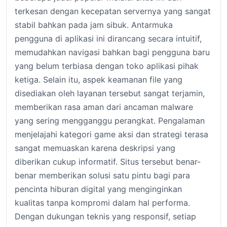
terkesan dengan kecepatan servernya yang sangat
stabil bahkan pada jam sibuk. Antarmuka
pengguna di aplikasi ini dirancang secara intuitif,
memudahkan navigasi bahkan bagi pengguna baru
yang belum terbiasa dengan toko aplikasi pihak
ketiga. Selain itu, aspek keamanan file yang
disediakan oleh layanan tersebut sangat terjamin,
memberikan rasa aman dari ancaman malware
yang sering mengganggu perangkat. Pengalaman
menjelajahi kategori game aksi dan strategi terasa
sangat memuaskan karena deskripsi yang
diberikan cukup informatif. Situs tersebut benar-
benar memberikan solusi satu pintu bagi para
pencinta hiburan digital yang menginginkan
kualitas tanpa kompromi dalam hal performa.
Dengan dukungan teknis yang responsif, setiap