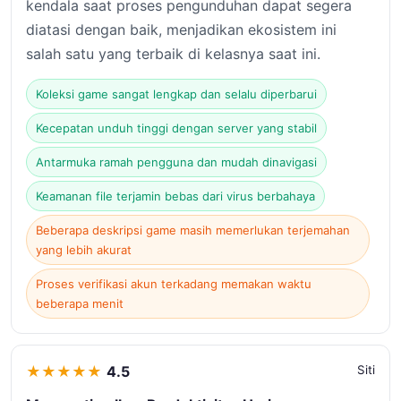
kendala saat proses pengunduhan dapat segera
diatasi dengan baik, menjadikan ekosistem ini
salah satu yang terbaik di kelasnya saat ini.
Koleksi game sangat lengkap dan selalu diperbarui
Kecepatan unduh tinggi dengan server yang stabil
Antarmuka ramah pengguna dan mudah dinavigasi
Keamanan file terjamin bebas dari virus berbahaya
Beberapa deskripsi game masih memerlukan terjemahan
yang lebih akurat
Proses verifikasi akun terkadang memakan waktu
beberapa menit
★
★
★
★
★
4.5
Siti