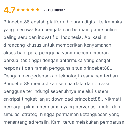
4.7
★
★
★
★
★
112760 ulasan
Princebet88 adalah platform hiburan digital terkemuka
yang menawarkan pengalaman bermain game online
paling seru dan inovatif di Indonesia. Aplikasi ini
dirancang khusus untuk memberikan kenyamanan
akses bagi para pengguna yang mencari hiburan
berkualitas tinggi dengan antarmuka yang sangat
responsif dan ramah pengguna
situs princebet88
..
Dengan mengedepankan teknologi keamanan terbaru,
Princebet88 memastikan semua data dan privasi
pengguna terlindungi sepenuhnya melalui sistem
enkripsi tingkat lanjut
download princebet88
.. Nikmati
berbagai pilihan permainan yang bervariasi, mulai dari
simulasi strategi hingga permainan ketangkasan yang
menantang adrenalin. Kami terus melakukan pembaruan