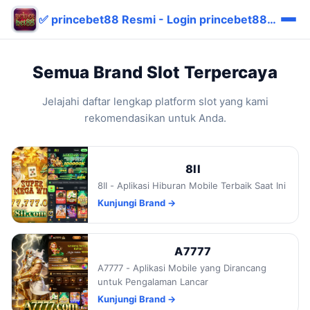
✅ princebet88 Resmi - Login princebet88 Hari Ini Gacor Maxwin 💎
Semua Brand Slot Terpercaya
Jelajahi daftar lengkap platform slot yang kami
rekomendasikan untuk Anda.
8II
8II - Aplikasi Hiburan Mobile Terbaik Saat Ini
Kunjungi Brand →
A7777
A7777 - Aplikasi Mobile yang Dirancang
untuk Pengalaman Lancar
Kunjungi Brand →