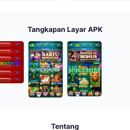
Tangkapan Layar APK
Tentang